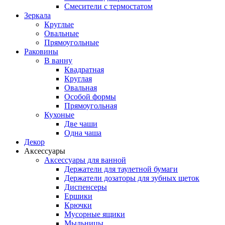
Смесители с термостатом
Зеркала
Круглые
Овальные
Прямоугольные
Раковины
В ванну
Квадратная
Круглая
Овальная
Особой формы
Прямоугольная
Кухоные
Две чаши
Одна чаша
Декор
Аксессуары
Аксессуары для ванной
Держатели для таулетной бумаги
Держатели дозаторы для зубных щеток
Диспенсеры
Ершики
Крючки
Мусорные ящики
Мыльницы