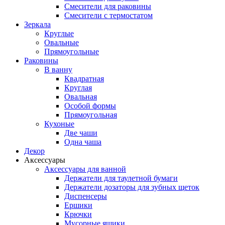
Смесители для раковины
Смесители с термостатом
Зеркала
Круглые
Овальные
Прямоугольные
Раковины
В ванну
Квадратная
Круглая
Овальная
Особой формы
Прямоугольная
Кухоные
Две чаши
Одна чаша
Декор
Аксессуары
Аксессуары для ванной
Держатели для таулетной бумаги
Держатели дозаторы для зубных щеток
Диспенсеры
Ершики
Крючки
Мусорные ящики