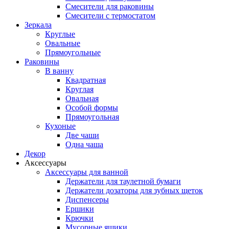
Смесители для раковины
Смесители с термостатом
Зеркала
Круглые
Овальные
Прямоугольные
Раковины
В ванну
Квадратная
Круглая
Овальная
Особой формы
Прямоугольная
Кухоные
Две чаши
Одна чаша
Декор
Аксессуары
Аксессуары для ванной
Держатели для таулетной бумаги
Держатели дозаторы для зубных щеток
Диспенсеры
Ершики
Крючки
Мусорные ящики