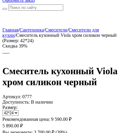
Оформить заказ
Главная
/
Сантехника
/
Смесители
/
Смесители для
кухни
/
Смеситель кухонный Viola хром силикон черный
(Размер: 42*24)
Скидка 39%
Смеситель кухонный Viola
хром силикон черный
Артикул:
0777
Доступность:
В наличии
Размер:
Рекомендованная цена:
9 590.00
₽
5 890.00
₽
Вы экономите:
3 700.00
₽
(
39
%)