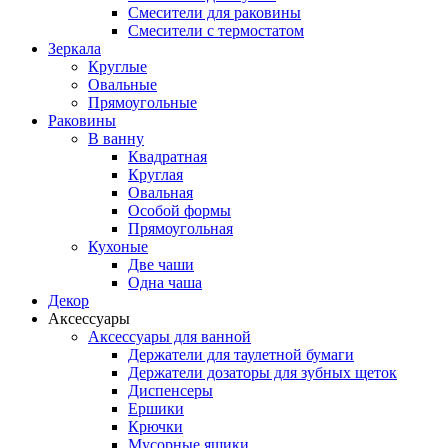
Смесители для раковины
Смесители с термостатом
Зеркала
Круглые
Овальные
Прямоугольные
Раковины
В ванну
Квадратная
Круглая
Овальная
Особой формы
Прямоугольная
Кухоные
Две чаши
Одна чаша
Декор
Аксессуары
Аксессуары для ванной
Держатели для таулетной бумаги
Держатели дозаторы для зубных щеток
Диспенсеры
Ершики
Крючки
Мусорные ящики