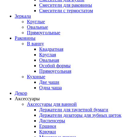
Смесители для раковины
Смесители с термостатом
Зеркала
Круглые
Овальные
Прямоугольные
Раковины
В ванну
Квадратная
Круглая
Овальная
Особой формы
Прямоугольная
Кухоные
Две чаши
Одна чаша
Декор
Аксессуары
Аксессуары для ванной
Держатели для таулетной бумаги
Держатели дозаторы для зубных щеток
Диспенсеры
Ершики
Крючки