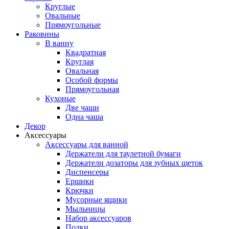
Круглые
Овальные
Прямоугольные
Раковины
В ванну
Квадратная
Круглая
Овальная
Особой формы
Прямоугольная
Кухоные
Две чаши
Одна чаша
Декор
Аксессуары
Аксессуары для ванной
Держатели для таулетной бумаги
Держатели дозаторы для зубных щеток
Диспенсеры
Ершики
Крючки
Мусорные ящики
Мыльницы
Набор аксессуаров
Полки