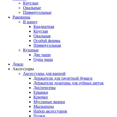
Круглые
Овальные
Прямоугольные
Раковины
В ванну
Квадратная
Круглая
Овальная
Особой формы
Прямоугольная
Кухоные
Две чаши
Одна чаша
Декор
Аксессуары
Аксессуары для ванной
Держатели для таулетной бумаги
Держатели дозаторы для зубных щеток
Диспенсеры
Ершики
Крючки
Мусорные ящики
Мыльницы
Набор аксессуаров
Полки