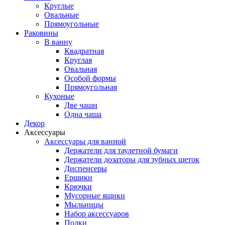
Круглые
Овальные
Прямоугольные
Раковины
В ванну
Квадратная
Круглая
Овальная
Особой формы
Прямоугольная
Кухоные
Две чаши
Одна чаша
Декор
Аксессуары
Аксессуары для ванной
Держатели для таулетной бумаги
Держатели дозаторы для зубных щеток
Диспенсеры
Ершики
Крючки
Мусорные ящики
Мыльницы
Набор аксессуаров
Полки