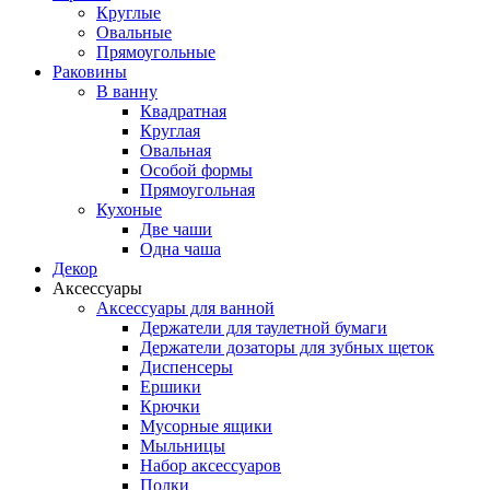
Круглые
Овальные
Прямоугольные
Раковины
В ванну
Квадратная
Круглая
Овальная
Особой формы
Прямоугольная
Кухоные
Две чаши
Одна чаша
Декор
Аксессуары
Аксессуары для ванной
Держатели для таулетной бумаги
Держатели дозаторы для зубных щеток
Диспенсеры
Ершики
Крючки
Мусорные ящики
Мыльницы
Набор аксессуаров
Полки