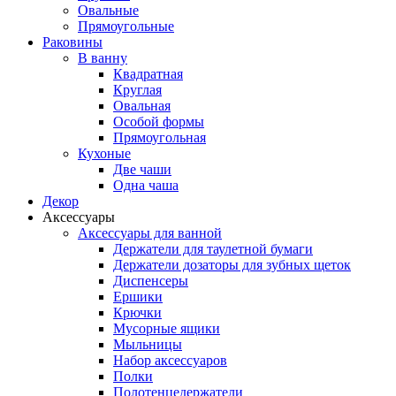
Овальные
Прямоугольные
Раковины
В ванну
Квадратная
Круглая
Овальная
Особой формы
Прямоугольная
Кухоные
Две чаши
Одна чаша
Декор
Аксессуары
Аксессуары для ванной
Держатели для таулетной бумаги
Держатели дозаторы для зубных щеток
Диспенсеры
Ершики
Крючки
Мусорные ящики
Мыльницы
Набор аксессуаров
Полки
Полотенцедержатели