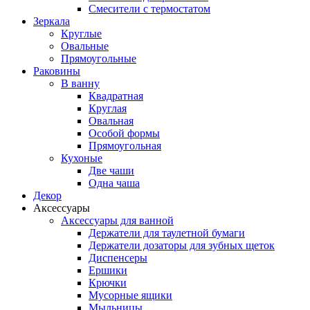
Смесители с термостатом
Зеркала
Круглые
Овальные
Прямоугольные
Раковины
В ванну
Квадратная
Круглая
Овальная
Особой формы
Прямоугольная
Кухоные
Две чаши
Одна чаша
Декор
Аксессуары
Аксессуары для ванной
Держатели для таулетной бумаги
Держатели дозаторы для зубных щеток
Диспенсеры
Ершики
Крючки
Мусорные ящики
Мыльницы