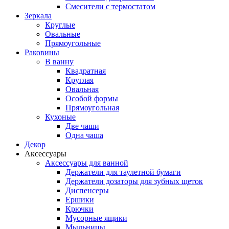
Смесители с термостатом
Зеркала
Круглые
Овальные
Прямоугольные
Раковины
В ванну
Квадратная
Круглая
Овальная
Особой формы
Прямоугольная
Кухоные
Две чаши
Одна чаша
Декор
Аксессуары
Аксессуары для ванной
Держатели для таулетной бумаги
Держатели дозаторы для зубных щеток
Диспенсеры
Ершики
Крючки
Мусорные ящики
Мыльницы