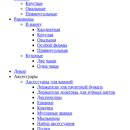
Круглые
Овальные
Прямоугольные
Раковины
В ванну
Квадратная
Круглая
Овальная
Особой формы
Прямоугольная
Кухоные
Две чаши
Одна чаша
Декор
Аксессуары
Аксессуары для ванной
Держатели для таулетной бумаги
Держатели дозаторы для зубных щеток
Диспенсеры
Ершики
Крючки
Мусорные ящики
Мыльницы
Набор аксессуаров
Полки