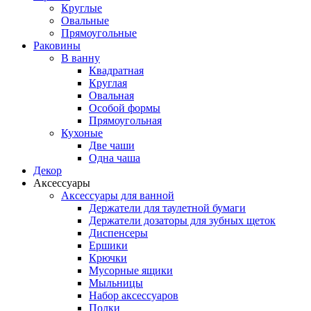
Круглые
Овальные
Прямоугольные
Раковины
В ванну
Квадратная
Круглая
Овальная
Особой формы
Прямоугольная
Кухоные
Две чаши
Одна чаша
Декор
Аксессуары
Аксессуары для ванной
Держатели для таулетной бумаги
Держатели дозаторы для зубных щеток
Диспенсеры
Ершики
Крючки
Мусорные ящики
Мыльницы
Набор аксессуаров
Полки