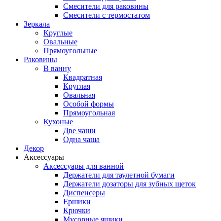
Смесители для раковины
Смесители с термостатом
Зеркала
Круглые
Овальные
Прямоугольные
Раковины
В ванну
Квадратная
Круглая
Овальная
Особой формы
Прямоугольная
Кухоные
Две чаши
Одна чаша
Декор
Аксессуары
Аксессуары для ванной
Держатели для таулетной бумаги
Держатели дозаторы для зубных щеток
Диспенсеры
Ершики
Крючки
Мусорные ящики