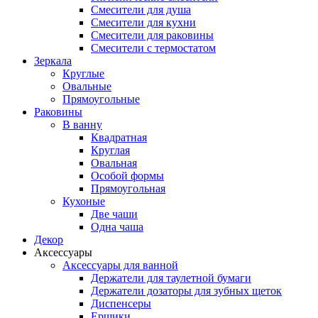
Смесители для душа
Смесители для кухни
Смесители для раковины
Смесители с термостатом
Зеркала
Круглые
Овальные
Прямоугольные
Раковины
В ванну
Квадратная
Круглая
Овальная
Особой формы
Прямоугольная
Кухоные
Две чаши
Одна чаша
Декор
Аксессуары
Аксессуары для ванной
Держатели для таулетной бумаги
Держатели дозаторы для зубных щеток
Диспенсеры
Ершики