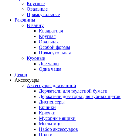
Круглые
Овальные
Прямоугольные
Раковины
В ванну
Квадратная
Круглая
Овальная
Особой формы
Прямоугольная
Кухоные
Две чаши
Одна чаша
Декор
Аксессуары
Аксессуары для ванной
Держатели для таулетной бумаги
Держатели дозаторы для зубных щеток
Диспенсеры
Ершики
Крючки
Мусорные ящики
Мыльницы
Набор аксессуаров
Полки