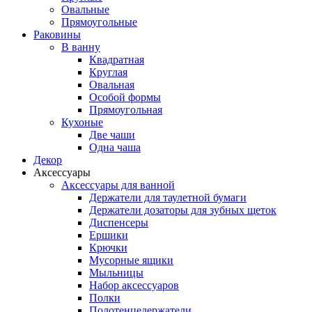
Овальные
Прямоугольные
Раковины
В ванну
Квадратная
Круглая
Овальная
Особой формы
Прямоугольная
Кухоные
Две чаши
Одна чаша
Декор
Аксессуары
Аксессуары для ванной
Держатели для таулетной бумаги
Держатели дозаторы для зубных щеток
Диспенсеры
Ершики
Крючки
Мусорные ящики
Мыльницы
Набор аксессуаров
Полки
Полотенцедержатели