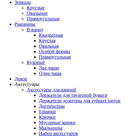
Зеркала
Круглые
Овальные
Прямоугольные
Раковины
В ванну
Квадратная
Круглая
Овальная
Особой формы
Прямоугольная
Кухоные
Две чаши
Одна чаша
Декор
Аксессуары
Аксессуары для ванной
Держатели для таулетной бумаги
Держатели дозаторы для зубных щеток
Диспенсеры
Ершики
Крючки
Мусорные ящики
Мыльницы
Набор аксессуаров