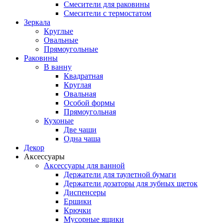
Смесители для раковины
Смесители с термостатом
Зеркала
Круглые
Овальные
Прямоугольные
Раковины
В ванну
Квадратная
Круглая
Овальная
Особой формы
Прямоугольная
Кухоные
Две чаши
Одна чаша
Декор
Аксессуары
Аксессуары для ванной
Держатели для таулетной бумаги
Держатели дозаторы для зубных щеток
Диспенсеры
Ершики
Крючки
Мусорные ящики