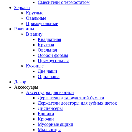
Смесители с термостатом
Зеркала
Круглые
Овальные
Прямоугольные
Раковины
В ванну
Квадратная
Круглая
Овальная
Особой формы
Прямоугольная
Кухоные
Две чаши
Одна чаша
Декор
Аксессуары
Аксессуары для ванной
Держатели для таулетной бумаги
Держатели дозаторы для зубных щеток
Диспенсеры
Ершики
Крючки
Мусорные ящики
Мыльницы