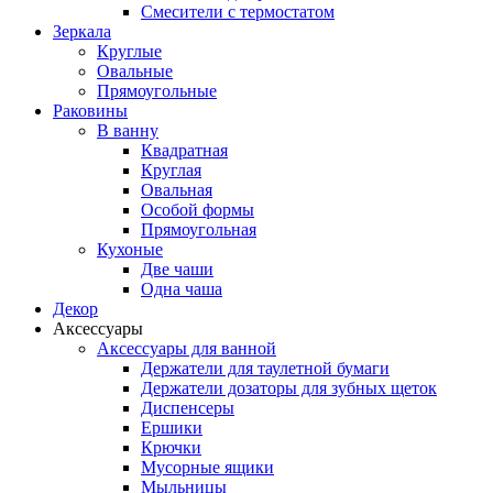
Смесители с термостатом
Зеркала
Круглые
Овальные
Прямоугольные
Раковины
В ванну
Квадратная
Круглая
Овальная
Особой формы
Прямоугольная
Кухоные
Две чаши
Одна чаша
Декор
Аксессуары
Аксессуары для ванной
Держатели для таулетной бумаги
Держатели дозаторы для зубных щеток
Диспенсеры
Ершики
Крючки
Мусорные ящики
Мыльницы