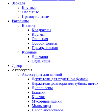
Зеркала
Круглые
Овальные
Прямоугольные
Раковины
В ванну
Квадратная
Круглая
Овальная
Особой формы
Прямоугольная
Кухоные
Две чаши
Одна чаша
Декор
Аксессуары
Аксессуары для ванной
Держатели для таулетной бумаги
Держатели дозаторы для зубных щеток
Диспенсеры
Ершики
Крючки
Мусорные ящики
Мыльницы
Набор аксессуаров