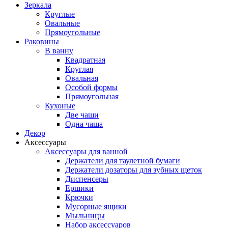
Зеркала
Круглые
Овальные
Прямоугольные
Раковины
В ванну
Квадратная
Круглая
Овальная
Особой формы
Прямоугольная
Кухоные
Две чаши
Одна чаша
Декор
Аксессуары
Аксессуары для ванной
Держатели для таулетной бумаги
Держатели дозаторы для зубных щеток
Диспенсеры
Ершики
Крючки
Мусорные ящики
Мыльницы
Набор аксессуаров