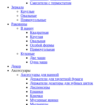
Смесители с термостатом
Зеркала
Круглые
Овальные
Прямоугольные
Раковины
В ванну
Квадратная
Круглая
Овальная
Особой формы
Прямоугольная
Кухоные
Две чаши
Одна чаша
Декор
Аксессуары
Аксессуары для ванной
Держатели для таулетной бумаги
Держатели дозаторы для зубных щеток
Диспенсеры
Ершики
Крючки
Мусорные ящики
Мыльницы