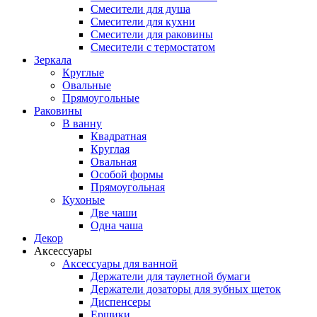
Смесители для душа
Смесители для кухни
Смесители для раковины
Смесители с термостатом
Зеркала
Круглые
Овальные
Прямоугольные
Раковины
В ванну
Квадратная
Круглая
Овальная
Особой формы
Прямоугольная
Кухоные
Две чаши
Одна чаша
Декор
Аксессуары
Аксессуары для ванной
Держатели для таулетной бумаги
Держатели дозаторы для зубных щеток
Диспенсеры
Ершики