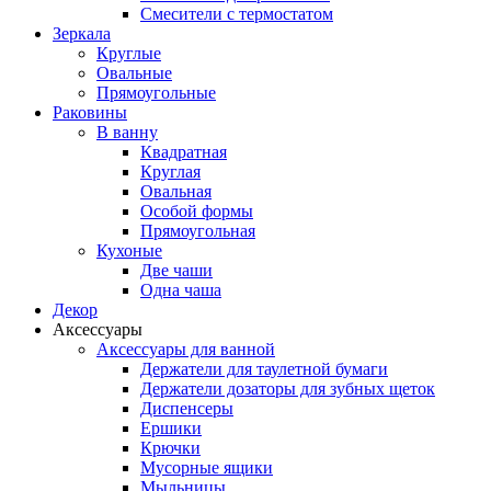
Смесители с термостатом
Зеркала
Круглые
Овальные
Прямоугольные
Раковины
В ванну
Квадратная
Круглая
Овальная
Особой формы
Прямоугольная
Кухоные
Две чаши
Одна чаша
Декор
Аксессуары
Аксессуары для ванной
Держатели для таулетной бумаги
Держатели дозаторы для зубных щеток
Диспенсеры
Ершики
Крючки
Мусорные ящики
Мыльницы