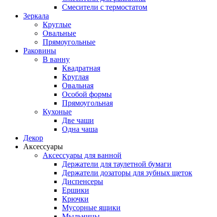
Смесители с термостатом
Зеркала
Круглые
Овальные
Прямоугольные
Раковины
В ванну
Квадратная
Круглая
Овальная
Особой формы
Прямоугольная
Кухоные
Две чаши
Одна чаша
Декор
Аксессуары
Аксессуары для ванной
Держатели для таулетной бумаги
Держатели дозаторы для зубных щеток
Диспенсеры
Ершики
Крючки
Мусорные ящики
Мыльницы