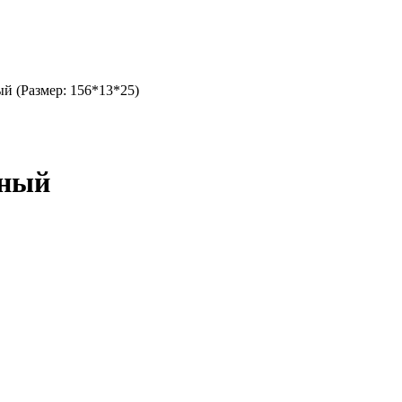
ый (Размер: 156*13*25)
рный