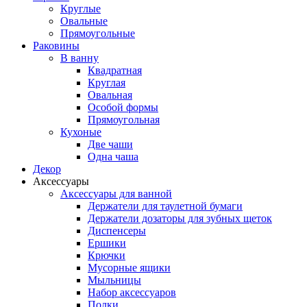
Круглые
Овальные
Прямоугольные
Раковины
В ванну
Квадратная
Круглая
Овальная
Особой формы
Прямоугольная
Кухоные
Две чаши
Одна чаша
Декор
Аксессуары
Аксессуары для ванной
Держатели для таулетной бумаги
Держатели дозаторы для зубных щеток
Диспенсеры
Ершики
Крючки
Мусорные ящики
Мыльницы
Набор аксессуаров
Полки