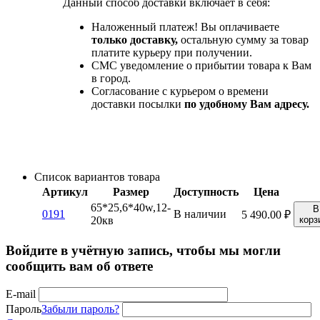
Данный способ доставки включает в себя:
Наложенный платеж! Вы оплачиваете
только доставку,
остальную сумму за товар
платите курьеру при получении.
СМС уведомление о прибытии товара к Вам
в город.
Согласование с курьером о времени
доставки посылки
по удобному Вам адресу.
Список вариантов товара
Артикул
Размер
Доступность
Цена
65*25,6*40w,12-
В
0191
В наличии
5 490.00
₽
20кв
корз
Войдите в учётную запись, чтобы мы могли
сообщить вам об ответе
E-mail
Пароль
Забыли пароль?