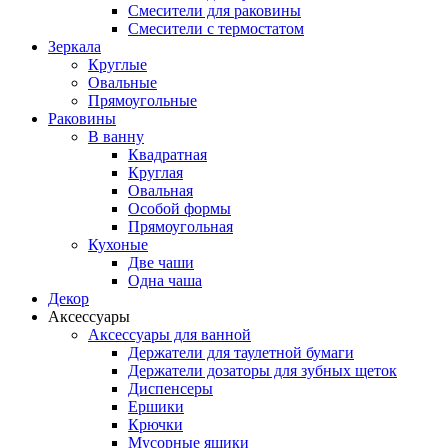
Смесители для раковины
Смесители с термостатом
Зеркала
Круглые
Овальные
Прямоугольные
Раковины
В ванну
Квадратная
Круглая
Овальная
Особой формы
Прямоугольная
Кухоные
Две чаши
Одна чаша
Декор
Аксессуары
Аксессуары для ванной
Держатели для таулетной бумаги
Держатели дозаторы для зубных щеток
Диспенсеры
Ершики
Крючки
Мусорные ящики