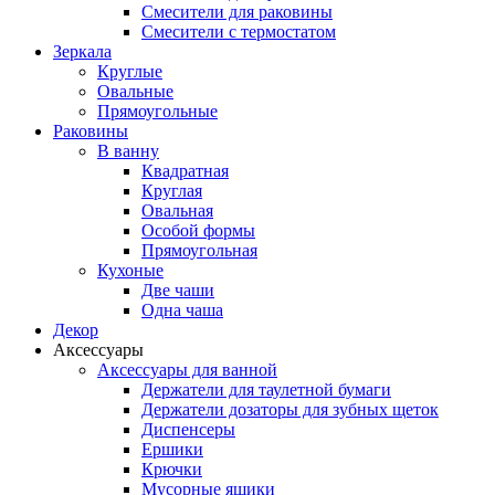
Смесители для раковины
Смесители с термостатом
Зеркала
Круглые
Овальные
Прямоугольные
Раковины
В ванну
Квадратная
Круглая
Овальная
Особой формы
Прямоугольная
Кухоные
Две чаши
Одна чаша
Декор
Аксессуары
Аксессуары для ванной
Держатели для таулетной бумаги
Держатели дозаторы для зубных щеток
Диспенсеры
Ершики
Крючки
Мусорные ящики