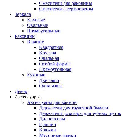
Смесители для раковины
Смесители с термостатом
Зеркала
Круглые
Овальные
Прямоугольные
Раковины
В ванну
Квадратная
Круглая
Овальная
Особой формы
Прямоугольная
Кухоные
Две чаши
Одна чаша
Декор
Аксессуары
Аксессуары для ванной
Держатели для таулетной бумаги
Держатели дозаторы для зубных щеток
Диспенсеры
Ершики
Крючки
Мусорные ящики