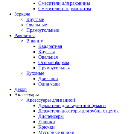
Смесители для раковины
Смесители с термостатом
Зеркала
Круглые
Овальные
Прямоугольные
Раковины
В ванну
Квадратная
Круглая
Овальная
Особой формы
Прямоугольная
Кухоные
Две чаши
Одна чаша
Декор
Аксессуары
Аксессуары для ванной
Держатели для таулетной бумаги
Держатели дозаторы для зубных щеток
Диспенсеры
Ершики
Крючки
Мусорные ящики