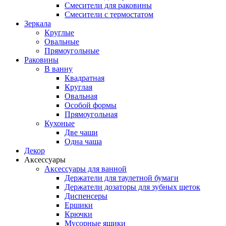
Смесители для раковины
Смесители с термостатом
Зеркала
Круглые
Овальные
Прямоугольные
Раковины
В ванну
Квадратная
Круглая
Овальная
Особой формы
Прямоугольная
Кухоные
Две чаши
Одна чаша
Декор
Аксессуары
Аксессуары для ванной
Держатели для таулетной бумаги
Держатели дозаторы для зубных щеток
Диспенсеры
Ершики
Крючки
Мусорные ящики