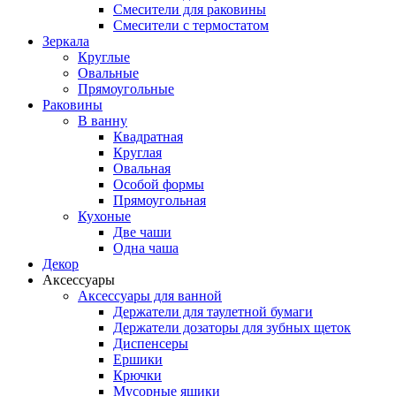
Смесители для раковины
Смесители с термостатом
Зеркала
Круглые
Овальные
Прямоугольные
Раковины
В ванну
Квадратная
Круглая
Овальная
Особой формы
Прямоугольная
Кухоные
Две чаши
Одна чаша
Декор
Аксессуары
Аксессуары для ванной
Держатели для таулетной бумаги
Держатели дозаторы для зубных щеток
Диспенсеры
Ершики
Крючки
Мусорные ящики