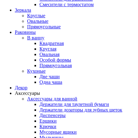
Смесители с термостатом
Зеркала
Круглые
Овальные
Прямоугольные
Раковины
В ванну
Квадратная
Круглая
Овальная
Особой формы
Прямоугольная
Кухоные
Две чаши
Одна чаша
Декор
Аксессуары
Аксессуары для ванной
Держатели для таулетной бумаги
Держатели дозаторы для зубных щеток
Диспенсеры
Ершики
Крючки
Мусорные ящики
Мыльницы