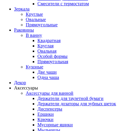
Смесители с термостатом
Зеркала
Круглые
Овальные
Прямоугольные
Раковины
В ванну
Квадратная
Круглая
Овальная
Особой формы
Прямоугольная
Кухоные
Две чаши
Одна чаша
Декор
Аксессуары
Аксессуары для ванной
Держатели для таулетной бумаги
Держатели дозаторы для зубных щеток
Диспенсеры
Ершики
Крючки
Мусорные ящики
Мыльницы