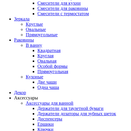
Смесители для кухни
Смесители для раковины
Смесители с термостатом
Зеркала
Круглые
Овальные
Прямоугольные
Раковины
В ванну
Квадратная
Круглая
Овальная
Особой формы
Прямоугольная
Кухоные
Две чаши
Одна чаша
Декор
Аксессуары
Аксессуары для ванной
Держатели для таулетной бумаги
Держатели дозаторы для зубных щеток
Диспенсеры
Ершики
Крючки