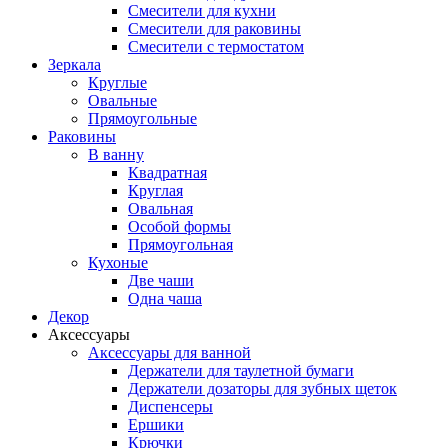
Смесители для кухни
Смесители для раковины
Смесители с термостатом
Зеркала
Круглые
Овальные
Прямоугольные
Раковины
В ванну
Квадратная
Круглая
Овальная
Особой формы
Прямоугольная
Кухоные
Две чаши
Одна чаша
Декор
Аксессуары
Аксессуары для ванной
Держатели для таулетной бумаги
Держатели дозаторы для зубных щеток
Диспенсеры
Ершики
Крючки