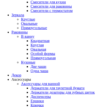
Смесители для кухни
Смесители для раковины
Смесители с термостатом
Зеркала
Круглые
Овальные
Прямоугольные
Раковины
В ванну
Квадратная
Круглая
Овальная
Особой формы
Прямоугольная
Кухоные
Две чаши
Одна чаша
Декор
Аксессуары
Аксессуары для ванной
Держатели для таулетной бумаги
Держатели дозаторы для зубных щеток
Диспенсеры
Ершики
Крючки