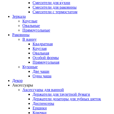
Смесители для кухни
Смесители для раковины
Смесители с термостатом
Зеркала
Круглые
Овальные
Прямоугольные
Раковины
В ванну
Квадратная
Круглая
Овальная
Особой формы
Прямоугольная
Кухоные
Две чаши
Одна чаша
Декор
Аксессуары
Аксессуары для ванной
Держатели для таулетной бумаги
Держатели дозаторы для зубных щеток
Диспенсеры
Ершики
Крючки