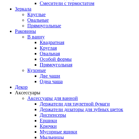
Смесители с термостатом
Зеркала
Круглые
Овальные
Прямоугольные
Раковины
В ванну
Квадратная
Круглая
Овальная
Особой формы
Прямоугольная
Кухоные
Две чаши
Одна чаша
Декор
Аксессуары
Аксессуары для ванной
Держатели для таулетной бумаги
Держатели дозаторы для зубных щеток
Диспенсеры
Ершики
Крючки
Мусорные ящики
Мыльницы