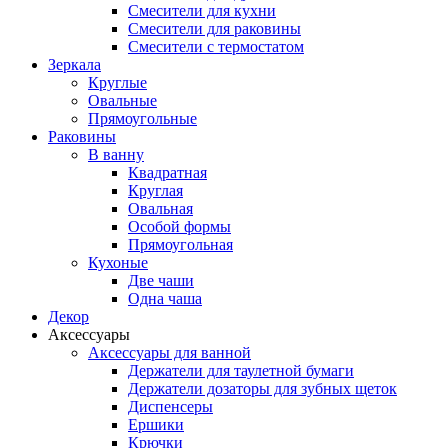
Смесители для кухни
Смесители для раковины
Смесители с термостатом
Зеркала
Круглые
Овальные
Прямоугольные
Раковины
В ванну
Квадратная
Круглая
Овальная
Особой формы
Прямоугольная
Кухоные
Две чаши
Одна чаша
Декор
Аксессуары
Аксессуары для ванной
Держатели для таулетной бумаги
Держатели дозаторы для зубных щеток
Диспенсеры
Ершики
Крючки