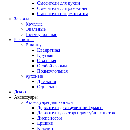
Смесители для кухни
Смесители для раковины
Смесители с термостатом
Зеркала
Круглые
Овальные
Прямоугольные
Раковины
В ванну
Квадратная
Круглая
Овальная
Особой формы
Прямоугольная
Кухоные
Две чаши
Одна чаша
Декор
Аксессуары
Аксессуары для ванной
Держатели для таулетной бумаги
Держатели дозаторы для зубных щеток
Диспенсеры
Ершики
Крючки