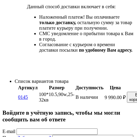
Данный способ доставки включает в себя:
Наложенный платеж! Вы оплачиваете
только доставку,
остальную сумму за товар
платите курьеру при получении.
СМС уведомление о прибытии товара к Вам
в город.
Согласование с курьером о времени
доставки посылки
по удобному Вам адресу.
Список вариантов товара
Артикул
Размер
Доступность
Цена
100*10.5,90w,25-
0145
В наличии
9 990.00
₽
32кв
кор
Войдите в учётную запись, чтобы мы могли
сообщить вам об ответе
E-mail