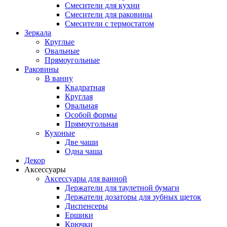
Смесители для кухни
Смесители для раковины
Смесители с термостатом
Зеркала
Круглые
Овальные
Прямоугольные
Раковины
В ванну
Квадратная
Круглая
Овальная
Особой формы
Прямоугольная
Кухоные
Две чаши
Одна чаша
Декор
Аксессуары
Аксессуары для ванной
Держатели для таулетной бумаги
Держатели дозаторы для зубных щеток
Диспенсеры
Ершики
Крючки