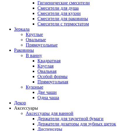
Гигиенические смесители
Смесители для душа
Смесители для кухни
Смесители для раковины
Смесители с термостатом
Зеркала
Круглые
Овальные
Прямоугольные
Раковины
В ванну
Квадратная
Круглая
Овальная
Особой формы
Прямоугольная
Кухоные
Две чаши
Одна чаша
Декор
Аксессуары
Аксессуары для ванной
Держатели для таулетной бумаги
Держатели дозаторы для зубных щеток
Диспенсеры