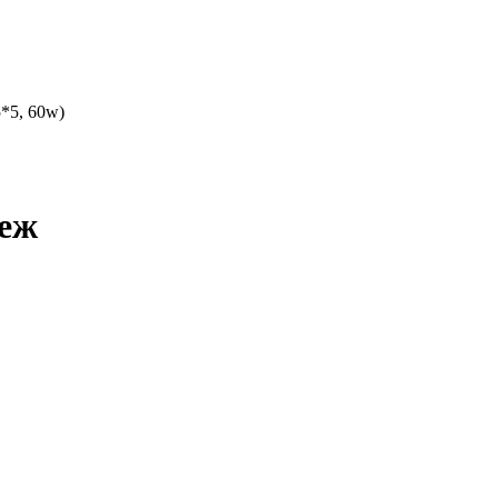
*5, 60w)
реж