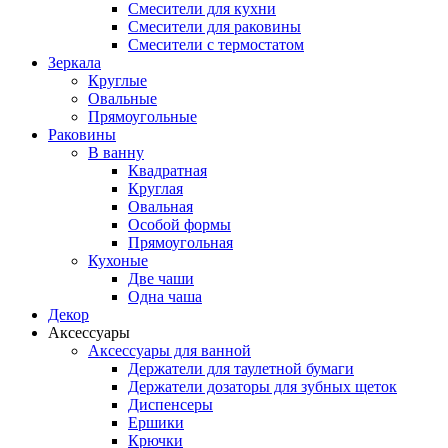
Смесители для кухни
Смесители для раковины
Смесители с термостатом
Зеркала
Круглые
Овальные
Прямоугольные
Раковины
В ванну
Квадратная
Круглая
Овальная
Особой формы
Прямоугольная
Кухоные
Две чаши
Одна чаша
Декор
Аксессуары
Аксессуары для ванной
Держатели для таулетной бумаги
Держатели дозаторы для зубных щеток
Диспенсеры
Ершики
Крючки