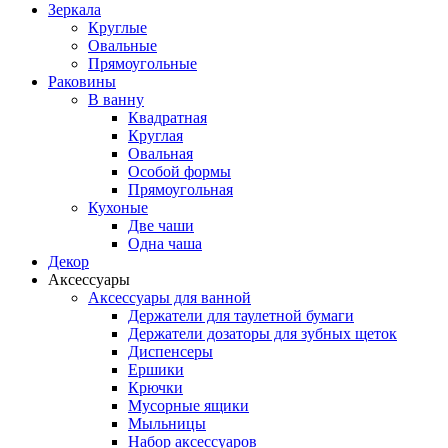
Зеркала
Круглые
Овальные
Прямоугольные
Раковины
В ванну
Квадратная
Круглая
Овальная
Особой формы
Прямоугольная
Кухоные
Две чаши
Одна чаша
Декор
Аксессуары
Аксессуары для ванной
Держатели для таулетной бумаги
Держатели дозаторы для зубных щеток
Диспенсеры
Ершики
Крючки
Мусорные ящики
Мыльницы
Набор аксессуаров